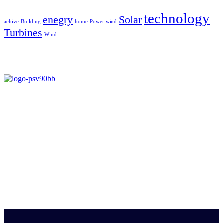
technology
enegry
Solar
achive
Building
home
Power wind
Turbines
Wind
Estrada Fazendinha do Recreio, 146 – Figueira
Duque de Caxias – Rio de Janeiro / CEP: 25230-022
contato@psvbrasil.com.br
(21) 2773-8361