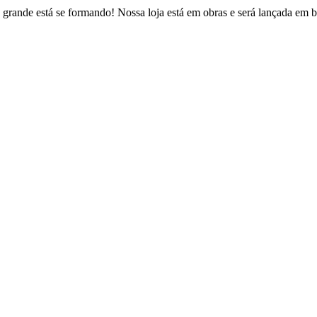
 grande está se formando! Nossa loja está em obras e será lançada em b
Estrada Fazendinha do Recreio, 146 – Figueira
uque de Caxias – Rio de Janeiro / CEP: 25230-022
contato@psvbrasil.com.br
(21) 2773-8361