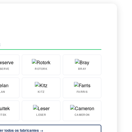
E
SERVE
ROTORK
BRAY
LAN
KITZ
FARRIS
ITEK
LESER
CAMERON
er todos os fabricantes →