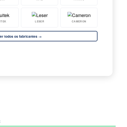
ITEK
LESER
CAMERON
er todos os fabricantes →
E