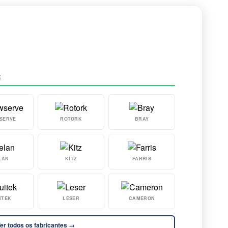
E
SERVE
ROTORK
BRAY
LAN
KITZ
FARRIS
ITEK
LESER
CAMERON
er todos os fabricantes →