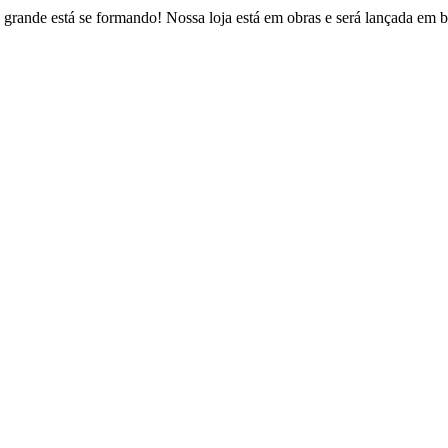
 grande está se formando! Nossa loja está em obras e será lançada em b
Estrada Fazendinha do Recreio, 146 – Figueira
uque de Caxias – Rio de Janeiro / CEP: 25230-022
contato@psvbrasil.com.br
(21) 2773-8361