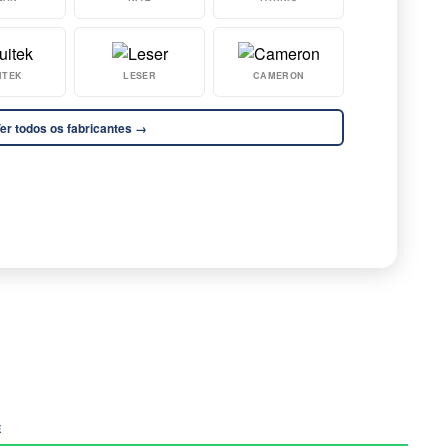
ITEK
LESER
CAMERON
er todos os fabricantes →
E