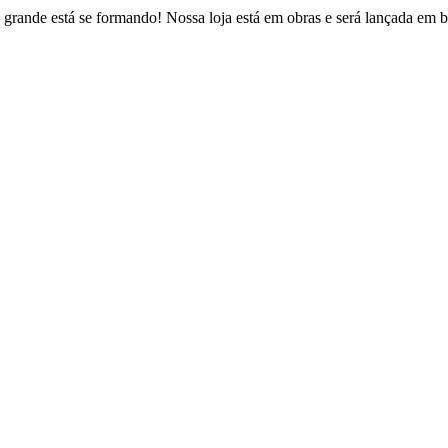
 grande está se formando! Nossa loja está em obras e será lançada em b
Estrada Fazendinha do Recreio, 146 – Figueira
uque de Caxias – Rio de Janeiro / CEP: 25230-022
contato@psvbrasil.com.br
(21) 2773-8361