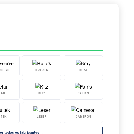
E
SERVE
ROTORK
BRAY
LAN
KITZ
FARRIS
ITEK
LESER
CAMERON
er todos os fabricantes →