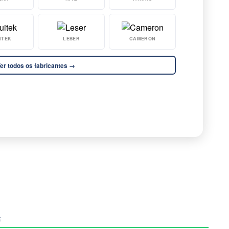
ITEK
LESER
CAMERON
er todos os fabricantes →
E