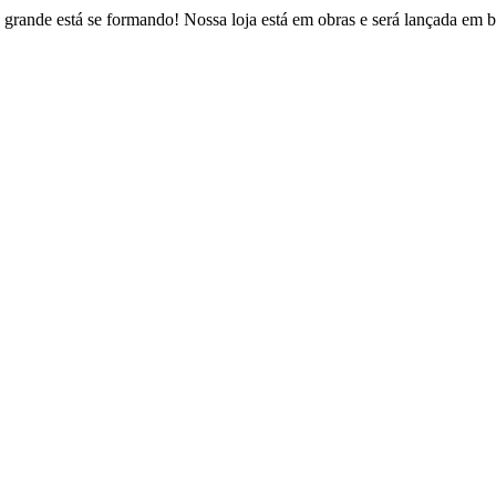
 grande está se formando! Nossa loja está em obras e será lançada em b
Estrada Fazendinha do Recreio, 146 – Figueira
uque de Caxias – Rio de Janeiro / CEP: 25230-022
contato@psvbrasil.com.br
(21) 2773-8361