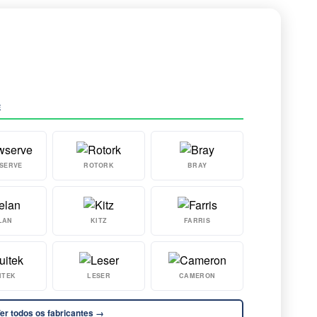
E
SERVE
ROTORK
BRAY
LAN
KITZ
FARRIS
ITEK
LESER
CAMERON
er todos os fabricantes →