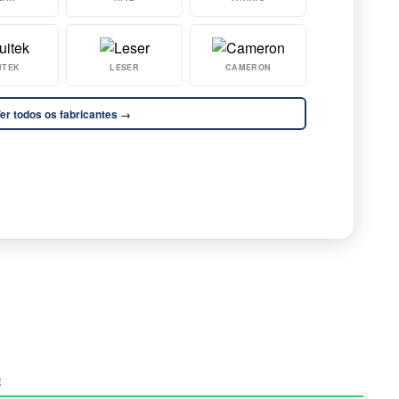
ITEK
LESER
CAMERON
er todos os fabricantes →
E