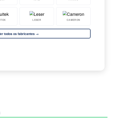
ITEK
LESER
CAMERON
er todos os fabricantes →
E