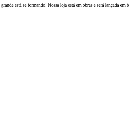
 grande está se formando! Nossa loja está em obras e será lançada em b
Estrada Fazendinha do Recreio, 146 – Figueira
uque de Caxias – Rio de Janeiro / CEP: 25230-022
contato@psvbrasil.com.br
(21) 2773-8361