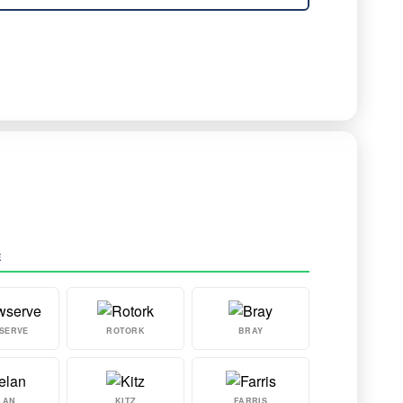
E
SERVE
ROTORK
BRAY
LAN
KITZ
FARRIS