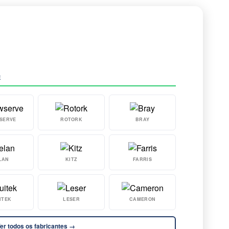
E
SERVE
ROTORK
BRAY
LAN
KITZ
FARRIS
ITEK
LESER
CAMERON
er todos os fabricantes →