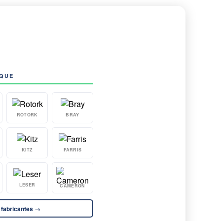
AQUE
ROTORK
BRAY
KITZ
FARRIS
LESER
CAMERON
 fabricantes →