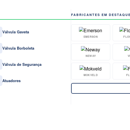
FABRICANTES EM DESTAQU
Válvula Gaveta
EMERSON
FLO
Válvula Borboleta
NEWAY
V
Válvula de Segurança
MOKVELD
FL
Atuadores