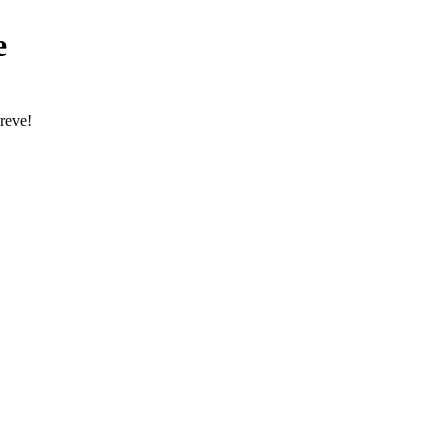
e
reve!