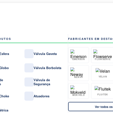
DUTOS
FABRICANTES EM DEST
Esfera
Válvula Gaveta
EMERSON
FLOWSERVE
 Globo
Válvula Borboleta
VELAN
NEWAY
de
Válvula de
o
Segurança
FLUITEK
MOKVELD
 Choke
Atuadores
Ver todos os
étrica