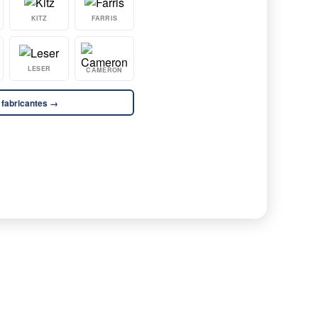
KITZ
FARRIS
LESER
CAMERON
 fabricantes →