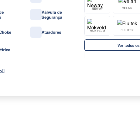
VELAN
NEWAY
de
Válvula de
o
Segurança
FLUITEK
MOKVELD
 Choke
Atuadores
Ver todos os
étrica
o