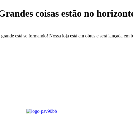
Grandes coisas estão no horizont
 grande está se formando! Nossa loja está em obras e será lançada em b
Estrada Fazendinha do Recreio, 146 – Figueira
uque de Caxias – Rio de Janeiro / CEP: 25230-022