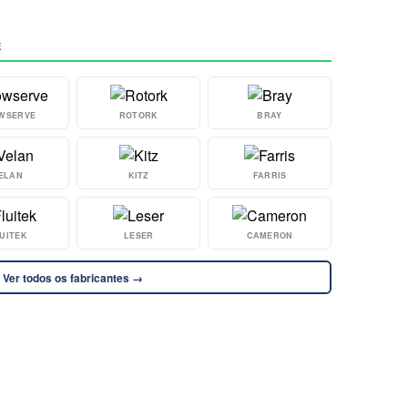
E
WSERVE
ROTORK
BRAY
ELAN
KITZ
FARRIS
UITEK
LESER
CAMERON
Ver todos os fabricantes →