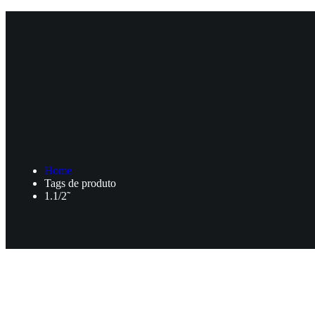
Home
Tags de produto
1.1/2˜