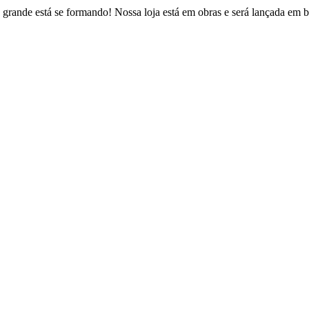
 grande está se formando! Nossa loja está em obras e será lançada em b
Estrada Fazendinha do Recreio, 146 – Figueira
uque de Caxias – Rio de Janeiro / CEP: 25230-022
contato@psvbrasil.com.br
(21) 2773-8361