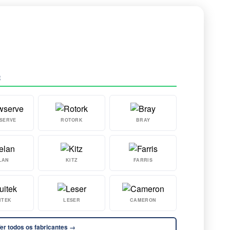
E
SERVE
ROTORK
BRAY
LAN
KITZ
FARRIS
ITEK
LESER
CAMERON
er todos os fabricantes →