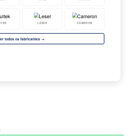
ITEK
LESER
CAMERON
er todos os fabricantes →
E